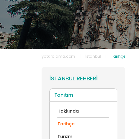
Kaş
TÜM KIRALIK YATLAR
yatkiralama.com
|
İstanbul
|
Tarihçe
İSTANBUL REHBERI
Tanıtım
Hakkında
Tarihçe
Turizm