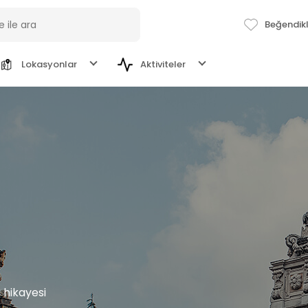
Beğendik
Lokasyonlar
Aktiviteler
Sanat ve Kültür
Göcek
Saatlik ve Günlük Kiralık Yatlar
Adrenalin
Bodrum
Yeme İçme
Fethiye
ESMA SULTAN
ANGELO 2
P
Marmaris
TÜMÜ
M
Gulet
42 m
Gulet
35 m
€ 5.750
€ 3.750
Gu
/ Gün
/ Gün
u hikayesi
İstanbul
€