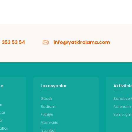
 353 53 54
info@yatkiralama.com
re
Lokasyonlar
Aktivitel
Göcek
Sanat ve K
ar
Bodrum
Adrenalin
tlar
Fethiye
Yeme İçm
ar
Marmaris
atlar
İstanbul