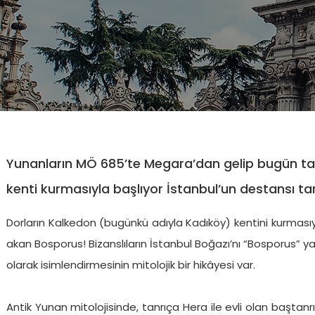
Kaş
Haftalık Kiralık Yatlar
TÜMÜ
ESMA SULTAN
ANGELO 2
P
M
Gulet
42 m
Gulet
35 m
Yunanların MÖ 685’te Megara’dan gelip bugün tar
€ 5.750
€ 3.750
Gu
/ Gün
/ Gün
€
kenti kurmasıyla başlıyor İstanbul’un destansı tar
Göcek Tüm Yatlar
Dorların Kalkedon (bugünkü adıyla Kadıköy) kentini kurmasıyla 
akan Bosporus! Bizanslıların İstanbul Boğazı’nı “Bosporus” y
olarak isimlendirmesinin mitolojik bir hikâyesi var.
Antik Yunan mitolojisinde, tanrıça Hera ile evli olan baştanr