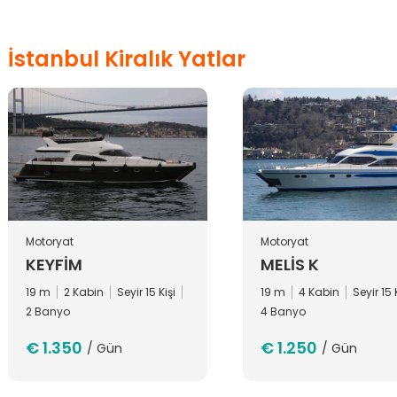
İstanbul Kiralık Yatlar
Motoryat
Motoryat
KEYFIM
MELIS K
19 m
2 Kabin
Seyir 15 Kişi
19 m
4 Kabin
Seyir 15 
2 Banyo
4 Banyo
€ 1.350
€ 1.250
/ Gün
/ Gün