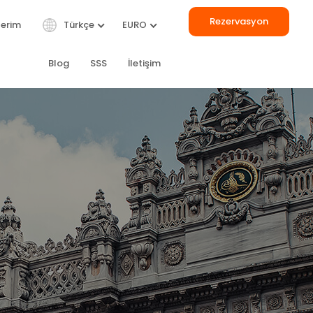
Rezervasyon
lerim
Türkçe
EURO
Blog
SSS
İletişim
TÜMÜ
ERLA DEL
BILIZ
ARE
Gulet
24 m
let
42 m
€ 2.250
/ Gün
 9.250
/ Gün