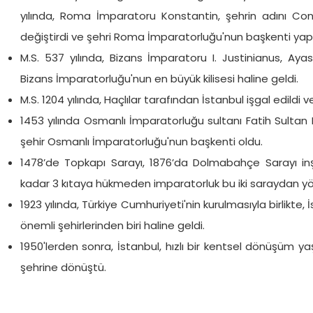
yılında, Roma İmparatoru Konstantin, şehrin adını Cons
değiştirdi ve şehri Roma İmparatorluğu'nun başkenti yapt
M.S. 537 yılında, Bizans İmparatoru I. Justinianus, Ayasof
Bizans İmparatorluğu'nun en büyük kilisesi haline geldi.
M.S. 1204 yılında, Haçlılar tarafından İstanbul işgal edildi
1453 yılında Osmanlı İmparatorluğu sultanı Fatih Sultan
şehir Osmanlı İmparatorluğu'nun başkenti oldu.
1478’de Topkapı Sarayı, 1876’da Dolmabahçe Sarayı inşa
kadar 3 kıtaya hükmeden imparatorluk bu iki saraydan yön
1923 yılında, Türkiye Cumhuriyeti'nin kurulmasıyla birlikte
önemli şehirlerinden biri haline geldi.
1950'lerden sonra, İstanbul, hızlı bir kentsel dönüşüm y
şehrine dönüştü.