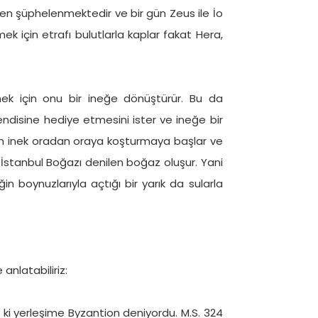
den şüphelenmektedir ve bir gün Zeus ile İo
ek için etrafı bulutlarla kaplar fakat Hera,
ek için onu bir ineğe dönüştürür. Bu da
endisine hediye etmesini ister ve ineğe bir
anan inek oradan oraya koşturmaya başlar ve
n İstanbul Boğazı denilen boğaz oluşur. Yani
in boynuzlarıyla açtığı bir yarık da sularla
anlatabiliriz:
i ki yerleşime Byzantion deniyordu. M.S. 324