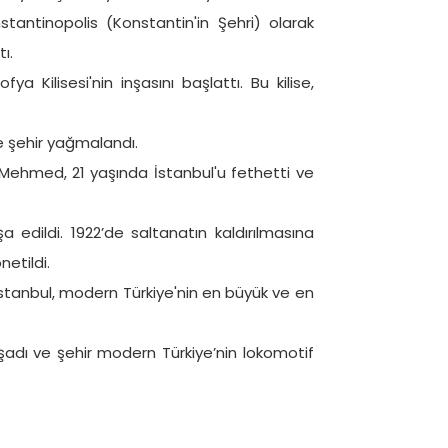
tantinopolis (Konstantin'in Şehri) olarak
ı.
ya Kilisesi'nin inşasını başlattı. Bu kilise,
 ve şehir yağmalandı.
 Mehmed, 21 yaşında İstanbul'u fethetti ve
 edildi. 1922’de saltanatın kaldırılmasına
etildi.
, İstanbul, modern Türkiye'nin en büyük ve en
aşadı ve şehir modern Türkiye’nin lokomotif