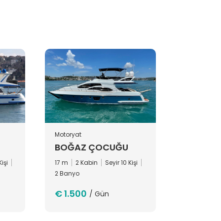
Motoryat
BOĞAZ ÇOCUĞU
Kişi
17 m
2 Kabin
Seyir 10 Kişi
2 Banyo
€ 1.500
/ Gün