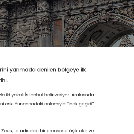
TÜMÜ
ERLA DEL
BILIZ
ARE
Gulet
24 m
ihî yarımada denilen bölgeye ilk
let
42 m
€ 2.250
/ Gün
 9.250
/ Gün
ihi.
iki yakalı İstanbul beliriveriyor. Aralarında
ani eski Yunancadaki anlamıyla “inek geçidi”
ı Zeus, İo adındaki bir prensese âşık olur ve