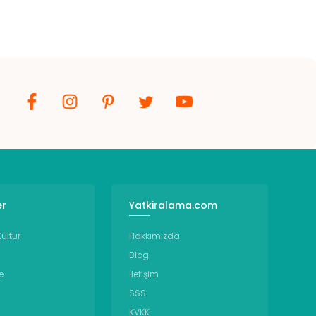
er
Yatkiralama.com
ültür
Hakkımızda
Blog
e
İletişim
SSS
KVKK