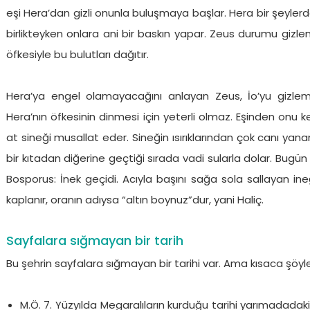
eşi Hera’dan gizli onunla buluşmaya başlar. Hera bir şeyler
birlikteyken onlara ani bir baskın yapar. Zeus durumu gizlem
öfkesiyle bu bulutları dağıtır.
Hera’ya engel olamayacağını anlayan Zeus, İo’yu gizlem
Hera’nın öfkesinin dinmesi için yeterli olmaz. Eşinden onu k
at sineği musallat eder. Sineğin ısırıklarından çok canı y
bir kıtadan diğerine geçtiği sırada vadi sularla dolar. Bugü
Bosporus: İnek geçidi. Acıyla başını sağa sola sallayan ineğ
kaplanır, oranın adıysa “altın boynuz”dur, yani Haliç.
Sayfalara sığmayan bir tarih
Bu şehrin sayfalara sığmayan bir tarihi var. Ama kısaca şöyle 
M.Ö. 7. Yüzyılda Megaralıların kurduğu tarihi yarımadadak