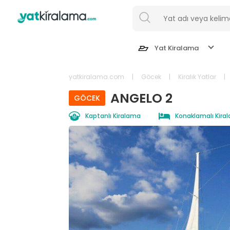
Yat Kiralama
yatkiralama.com
|
Göcek
|
Kiralık Yatlar
|
ANGELO 2
GÖCEK
Göcek
Kaptanlı Kiralama
Konaklamalı Kira
Bodrum
Fethiye
Marmaris
İstanbul