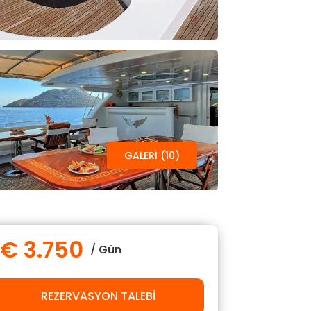
TÜMÜ
ERLA DEL
BILIZ
ARE
Gulet
24 m
GALERI (10)
let
42 m
€ 2.250
/ Gün
 9.250
/ Gün
€ 3.750
/ Gün
REZERVASYON TALEBI