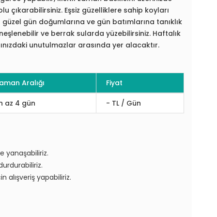
u çıkarabilirsiniz. Eşsiz güzelliklere sahip koyları
n güzel gün doğumlarına ve gün batımlarına tanıklık
neşlenebilir ve berrak sularda yüzebilirsiniz. Haftalık
tınızdaki unutulmazlar arasında yer alacaktır.
aman Aralığı
Fiyat
n az 4 gün
- TL / Gün
 yanaşabiliriz.
urdurabiliriz.
 alışveriş yapabiliriz.