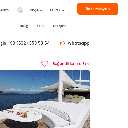
Rezervasyon
lerim
Türkçe
EURO
Blog
SSS
İletişim
 için +90 (532) 353 53 54
Whatsapp
TÜMÜ
Beğendiklerime Ekle
ERLA DEL
BILIZ
ARE
Gulet
24 m
let
42 m
€ 2.250
/ Gün
 9.250
/ Gün