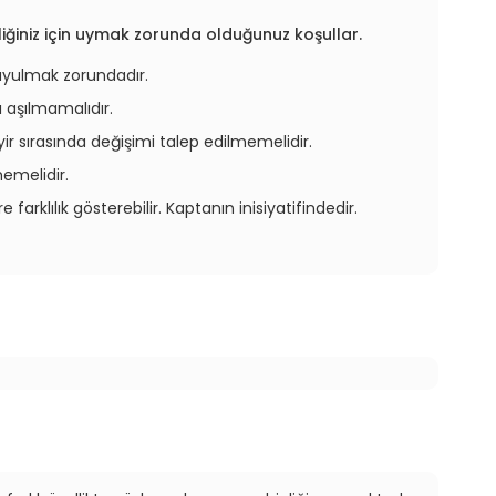
ğiniz için uymak zorunda olduğunuz koşullar.
 uyulmak zorundadır.
ı aşılmamalıdır.
yir sırasında değişimi talep edilmemelidir.
memelidir.
 farklılık gösterebilir. Kaptanın inisiyatifindedir.