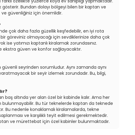
 farklı özellikte yüzlerce koya ev sahipliği yapmaktadır.
lık gösterir. Bundan dolayı bölgeyi bilen bir kaptan ve
ve güvenliğiniz için önemlidir.
?
nde çok daha fazla güzellik keşfedebilir, en iyi rota
i bir göreviniz olmayacağı için sevdiklerinize daha çok
 yok ise yatımızı kaptanlı kiralamak zorundasınız.
ze ekstra güven ve konfor sağlayacaktır.
ın güvenli seyrinden sorumludur. Aynı zamanda aynı
yaratmayacak bir seyir izlemek zorundadır. Bu, bilgi,
lır?
n baş altında yer alan özel bir kabinde kalır. Ama her
in bulunmayabilir. Bu tür teknelerde kaptan da teknede
ır. Bu nedenle konaklamalı kiralamalarda, tekne
esaplanması ve karşılıklı teyit edilmesi gerekmektedir.
ptan ve mürettebat için özel kabinler bulunmaktadır.