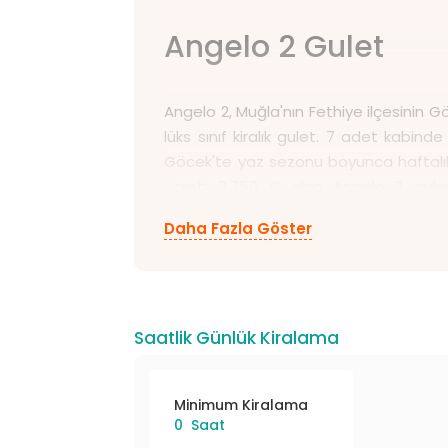
Angelo 2 Gulet
Angelo 2, Muğla'nın Fethiye ilçesinin
lüks sınıf kiralık gulet. 7 adet kabinde
Göcek'te yaz sezonu boyunca haftalık
ücreti 3.750 € olan Angelo 2 guleti
şirketimizden fiyat bilgisi alınma
Daha Fazla Göster
şirketimizle temas kurun!
Saatlik Günlük Kiralama
Minimum Kiralama
0 Saat