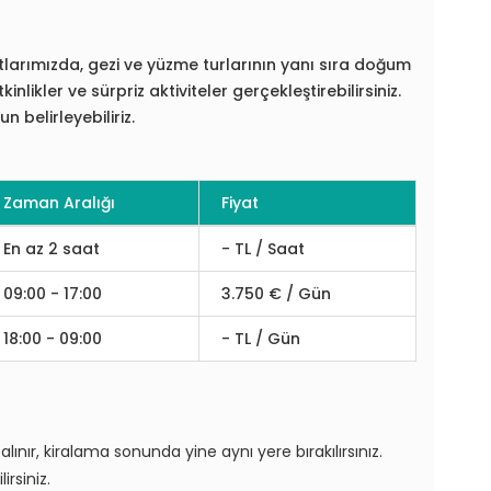
tlarımızda, gezi ve yüzme turlarının yanı sıra doğum
kinlikler ve sürpriz aktiviteler gerçekleştirebilirsiniz.
 belirleyebiliriz.
Zaman Aralığı
Fiyat
En az 2 saat
- TL / Saat
09:00 - 17:00
3.750 € / Gün
18:00 - 09:00
- TL / Gün
ınır, kiralama sonunda yine aynı yere bırakılırsınız.
irsiniz.