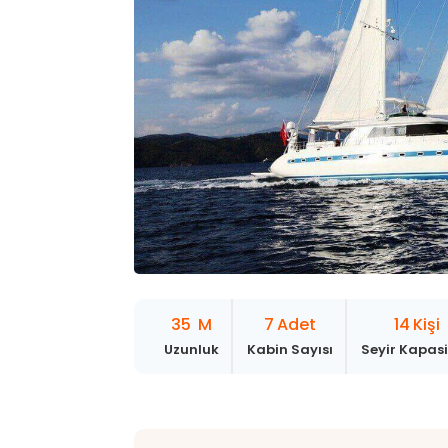
Kaş
TÜM KIRALIK YATLAR
35
M
7
Adet
14
Kişi
Uzunluk
Kabin Sayısı
Seyir Kapasi