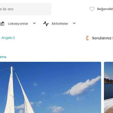
Beğendik
Lokasyonlar
Aktiviteler
Angelo 2
Sorularınız
Sanat ve Kültür
Göcek
Saatlik ve Günlük Kiralık Yatlar
lama
Adrenalin
Bodrum
Yeme İçme
Fethiye
ESMA SULTAN
ANGELO 2
P
Marmaris
TÜMÜ
M
Gulet
42 m
Gulet
35 m
€ 5.750
€ 3.750
Gu
/ Gün
/ Gün
İstanbul
€