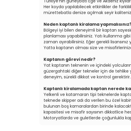
Türkiye’nin güneybatı Ege ve Akdeniz kıyıları
Her koyda yapılabilecek etkinlikler de farklı
mürettebatla denize açılmak seyir kaliteniz 
Neden kaptanlı kiralama yapmalısınız
Bölgeyi iyi bilen deneyimli bir kaptan sayesi
planlaması yapabilirsiniz. Yatı kullanma gib
zaman ayırabilirsiniz. Eğer gerekli lisansınız
Yatta kaptanın olması size ve misafirlerini
Kaptanın görevi nedir?
Yat kaptanın teknenin ve içindeki yolcular
güzergahtaki diğer tekneler için de tehlike 
deneyim, sürekli dikkat ve kontrol gerektirir.
Kaptanlı kiralamada kaptan nerede ka
Yelkenli ve katamaran tipi teknelerde kapta
teknede skipper adı da verilen bu özel kab
bulunan boş kamaralardan birinde kalacakt
kapasitesi ve misafir sayısının dikkatlice h
Motoryatlarda ve guletlerde çoğunlukla ka