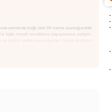
 Göcek semtinde bağlı olan 35 metre uzunluğundaki
 14 kişilik misafir konaklama kapasitesine sahiptir.
 ve günlük kiralamaya uygundur. Günlük kiralama
n haftalık kiralama ücreti için gulet kiralama
sı gerekiyor. Angelo 2 Gulet rezervasyonu için