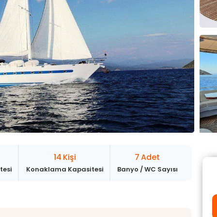
Kaş
Haftalık Kiralık Yatlar
TÜMÜ
ESMA SULTAN
ANGELO 2
P
M
Gulet
42 m
Gulet
35 m
€ 5.750
€ 3.750
Gu
/ Gün
/ Gün
€
Göcek Tüm Yatlar
14
Kişi
7
Adet
tesi
Konaklama Kapasitesi
Banyo / WC Sayısı