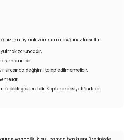
ğiniz için uymak zorunda olduğunuz koşullar.
 uyulmak zorundadır.
ı aşılmamalıdır.
yir sırasında değişimi talep edilmemelidir.
memelidir.
 farklılık gösterebilir. Kaptanın inisiyatifindedir.
zgürce yapabilir, kısıtlı zaman baskısını üzerinizde