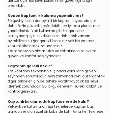
denize açılmak seyir kaliteniz ve güvenliğiniz için
önemlidir.
Neden kaptanlı kiralama yapmalısınız?
Bölgeyi iyi bilen deneyimli bir kaptan sayesinde çok
daha fazla güzellik keşfedebilir, en iyi rota planlaması
yapabilirsiniz. Yatı kullanma gibi bir göreviniz
olmayacağı için sevdiklerinize daha çok zaman
ayırabilirsiniz. Eğer gerekli lisansınız yok ise yatımızı
kaptanlı kiralamak zorundasınız.
Yatta kaptanın olması size ve misafirlerinize ekstra
güven ve konfor sağlayacaktır.
Kaptanın görevi nedir?
Yat kaptanın teknenin ve içindeki yolcuların güvenli
seyrinden sorumludur. Aynı zamanda aynı güzergahtaki
diğer tekneler için de tehlike yaratmayacak bir seyir
izlemek zorundadır. Bu, bilgi, deneyim, sürekli dikkat ve
kontrol gerektirir.
Kaptanlı kiralamada kaptan nerede kalır?
Yelkenli ve katamaran tipi teknelerde kaptan baş
altında yer alan özel bir kabinde kalır. Ama her teknede