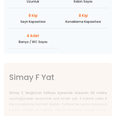
Uzunluk
Kabin Sayısı
8
Kişi
8
Kişi
Seyir Kapasitesi
Konaklama Kapasitesi
4
Adet
Banyo / WC Sayısı
Simay F Yat
Simay F, Muğla'nın Fethiye ilçesinde bulunan 26 metre
uzunluğundaki ekonomik sınıf kiralık yat. 4 kabinli yatta 8
kişi konaklama hizmeti alabilir. Fethiye'de sezon boyunca
saatlik, günlük ve haftalık olarak kiralama imkanı vardır.
Günlük kiralama ücreti 3.500 € olan Simay F yatın saatlik