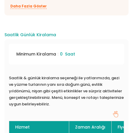
ve haftalık kiralama ücretini öğrenmek için yat kiralama
Daha Fazla Göster
şirketimizle iletişim kurabilirsiniz. Simay F Yat rezervasyonu
için elinizi çabuk tutmalısınız!
Saatlik Günlük Kiralama
Minimum Kiralama
:
0 Saat
Saatlik & günlük kiralama seçeneği ile yatlarımızda, gezi
ve yüzme turlarının yanı sıra doğum günü, evlilik
yıldönümü, nişan gibi çeşitli etkinlikler ve sürpriz aktiviteler
gerçekleştirebilirsiniz. Menü, konsept ve rotayı taleplerinize
uygun belirleyebiliriz.
Hizmet
Zaman Aralığı
Fiyat