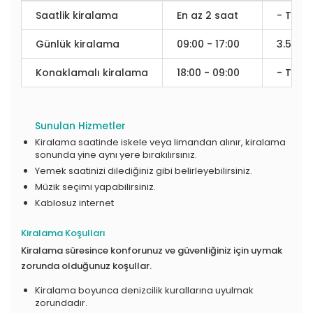
Saatlik kiralama
En az 2 saat
- TL / 
Günlük kiralama
09:00 - 17:00
3.500 
Konaklamalı kiralama
18:00 - 09:00
- TL / 
Sunulan Hizmetler
Kiralama saatinde iskele veya limandan alınır, kiralama
sonunda yine aynı yere bırakılırsınız.
Yemek saatinizi dilediğiniz gibi belirleyebilirsiniz.
Müzik seçimi yapabilirsiniz.
Kablosuz internet
Kiralama Koşulları
Kiralama süresince konforunuz ve güvenliğiniz için uymak
zorunda olduğunuz koşullar.
Kiralama boyunca denizcilik kurallarına uyulmak
zorundadır.