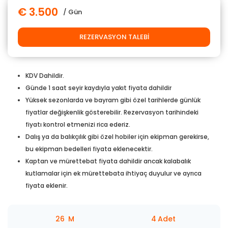
€ 3.500
/ Gün
REZERVASYON TALEBI
KDV Dahildir.
Günde 1 saat seyir kaydıyla yakıt fiyata dahildir
Yüksek sezonlarda ve bayram gibi özel tarihlerde günlük
fiyatlar değişkenlik gösterebilir. Rezervasyon tarihindeki
fiyatı kontrol etmenizi rica ederiz.
Dalış ya da balıkçılık gibi özel hobiler için ekipman gerekirse,
bu ekipman bedelleri fiyata eklenecektir.
Kaptan ve mürettebat fiyata dahildir ancak kalabalık
kutlamalar için ek mürettebata ihtiyaç duyulur ve ayrıca
fiyata eklenir.
26
M
4
Adet