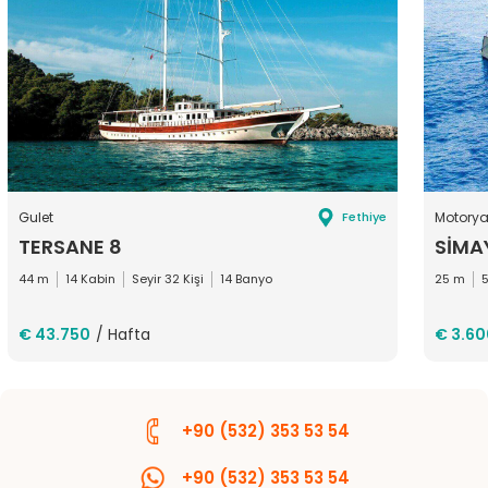
Gulet
Motorya
Fethiye
TERSANE 8
SIMA
44 m
14 Kabin
Seyir 32 Kişi
14 Banyo
25 m
5
€ 43.750
/ Hafta
€ 3.60
+90 (532) 353 53 54
+90 (532) 353 53 54