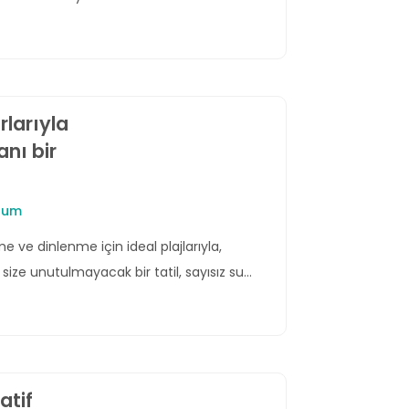
larıyla
nı bir
rum
ve dinlenme için ideal plajlarıyla,
size unutulmayacak bir tatil, sayısız su
atif