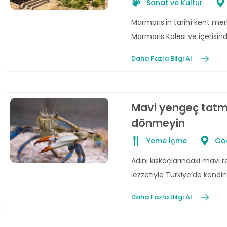
Sanat ve Kültür
Marmaris’in tarihî kent mer
Marmaris Kalesi ve içerisin
doğru bir yolculuğa çıkarac
Daha Fazla Bilgi Al
Mavi yengeç tat
dönmeyin
Yeme İçme
Gö
Adını kıskaçlarındaki mavi
lezzetiyle Türkiye’de kendin
gelmişken Göcek’e sadece 
Daha Fazla Bilgi Al
mavi yengeci tatmadan d