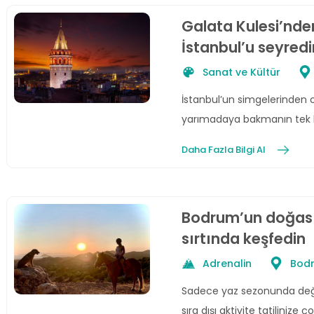
Galata Kulesi’nde
İstanbul’u seyredi
Sanat ve Kültür
İstanbul’un simgelerinden o
yarımadaya bakmanın tek kö
olmaktır herhâlde!
Daha Fazla Bilgi Al
Bodrum’un doğası
sırtında keşfedin
Adrenalin
Bod
Sadece yaz sezonunda değil
sıra dışı aktivite tatilinize