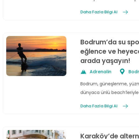
Daha Fazla Bilgi Al
Bodrum’da su spor
eğlence ve heyeca
arada yaşayın!
Adrenalin
Bod
Bodrum, güneşlenme, yüzme 
dünyaca ünlü beach’leriyle 
sporu seçeneği sunar.
Daha Fazla Bilgi Al
Karaköy’de altern