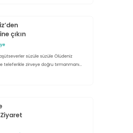
iz’den
ine çıkın
iye
aşütseverler süzüle süzüle Ölüdeniz
 de teleferikle zirveye doğru tırmanmanın
e
 Ziyaret