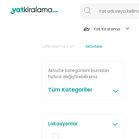
Yat Kiralama
yatkiralama.com
|
Aktiviteler
Göcek
Aktivite kategorisini buradan
hızlıca değiştirebilirsiniz.
Bodrum
Tüm Kategoriler
Fethiye
Marmaris
Lokasyonlar
İstanbul