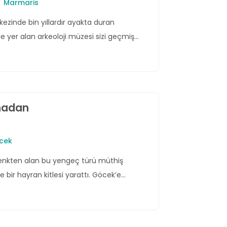
Marmaris
kezinde bin yıllardır ayakta duran
de yer alan arkeoloji müzesi sizi geçmişe
ak!
madan
cek
 renkten alan bu yengeç türü müthiş
e bir hayran kitlesi yarattı. Göcek’e
30 km uzaklıktaki Dalyan’da yakalanan
önmeyin.