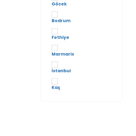
Göcek
Kaş
Bodrum
TÜM KIRALIK YATLAR
Fethiye
Marmaris
İstanbul
Kaş