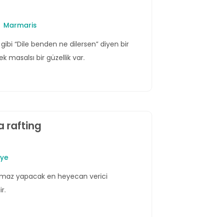
Marmaris
bi “Dile benden ne dilersen” diyen bir
 masalsı bir güzellik var.
 rafting
iye
tulmaz yapacak en heyecan verici
ir.