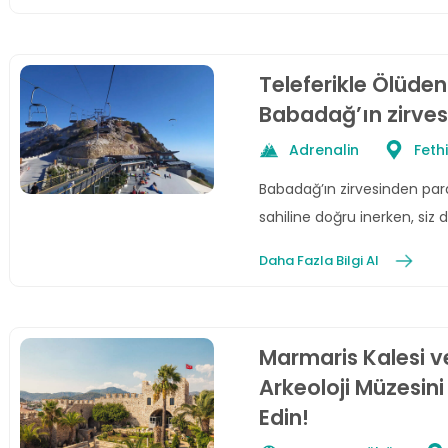
Teleferikle Ölüden
Babadağ’ın zirves
Adrenalin
Feth
Babadağ’ın zirvesinden par
sahiline doğru inerken, siz
keyfini yaşayın.
Daha Fazla Bilgi Al
Marmaris Kalesi v
Arkeoloji Müzesini
Edin!