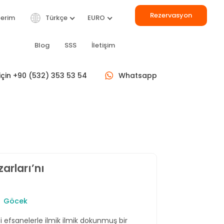
Rezervasyon
lerim
Türkçe
EURO
Blog
SSS
İletişim
 için +90 (532) 353 53 54
Whatsapp
TÜMÜ
rları’nı
ERLA DEL
BILIZ
ARE
Gulet
24 m
Göcek
let
42 m
€ 2.250
/ Gün
 9.250
/ Gün
 efsanelerle ilmik ilmik dokunmuş bir