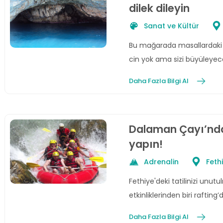
dilek dileyin
Sanat ve Kültür
Bu mağarada masallardaki gi
cin yok ama sizi büyüleyecek
Daha Fazla Bilgi Al
Dalaman Çayı’nda
yapın!
Adrenalin
Feth
Fethiye'deki tatilinizi unu
etkinliklerinden biri rafting’d
Daha Fazla Bilgi Al