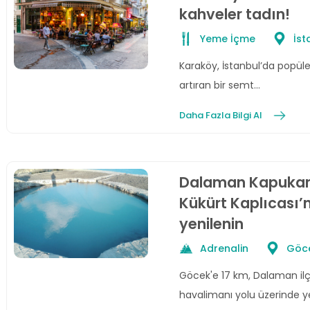
kahveler tadın!
Yeme İçme
İst
Karaköy, İstanbul’da popülerl
artıran bir semt…
Daha Fazla Bilgi Al
Dalaman Kapukar
Kükürt Kaplıcası’
yenilenin
Adrenalin
Göc
Göcek'e 17 km, Dalaman ilç
havalimanı yolu üzerinde ye