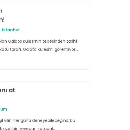
n
n!
İstanbul
lan Galata Kulesi’nin tepesinden tarihî
tü tarafı, Galata Kulesi’ni göremiyor
nı at
rum
 yılın her günü deneyebileceğiniz bu
 çok özel bir heyecan katacak.