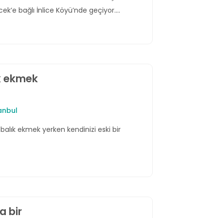
cek’e bağlı İnlice Köyü’nde geçiyor.
TÜMÜ
aedala’da.
k ekmek
ERLA DEL
BILIZ
ARE
Gulet
24 m
anbul
let
42 m
€ 2.250
/ Gün
 9.250
/ Gün
alık ekmek yerken kendinizi eski bir
a bir