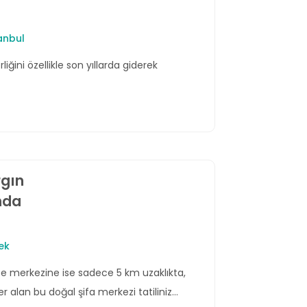
anbul
iğini özellikle son yıllarda giderek
gın
nda
ek
e merkezine ise sadece 5 km uzaklıkta,
r alan bu doğal şifa merkezi tatiliniz