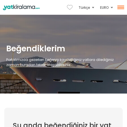
EURO
Türkçe
Beğendiklerim
Portalımızda gezerken beğenip kaydettiğiniz yatlara dilediğiniz
zaman buradan tekrar ulaşabilirsiniz.
Şu anda beğendiğiniz bir yat