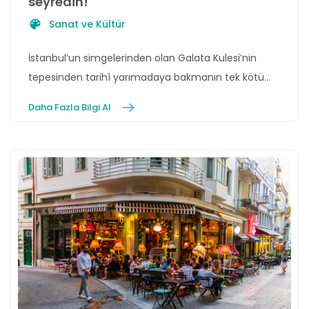
seyredin!
Sanat ve Kültür
İstanbul’un simgelerinden olan Galata Kulesi’nin
tepesinden tarihî yarımadaya bakmanın tek kötü
tarafı, Galata Kulesi’ni göremiyor olmaktır herhâlde!
Daha Fazla Bilgi Al