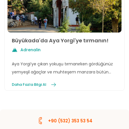
Büyükada'da Aya Yorgi'ye tırmanın!
Adrenalin
Aya Yorgi’ye çıkan yokuşu tırmanırken gördüğünüz
yemyeşil ağaçlar ve muhteşem manzara bütün
yorgunluğunuzu alıp götürecek!
Daha Fazla Bilgi Al
+90 (532) 353 53 54