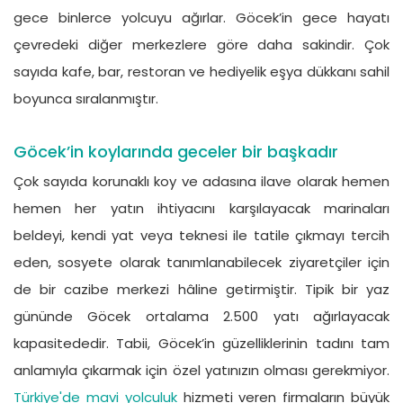
gece binlerce yolcuyu ağırlar. Göcek’in gece hayatı
çevredeki diğer merkezlere göre daha sakindir. Çok
sayıda kafe, bar, restoran ve hediyelik eşya dükkanı sahil
boyunca sıralanmıştır.
Göcek’in koylarında geceler bir başkadır
Çok sayıda korunaklı koy ve adasına ilave olarak hemen
hemen her yatın ihtiyacını karşılayacak marinaları
beldeyi, kendi yat veya teknesi ile tatile çıkmayı tercih
eden, sosyete olarak tanımlanabilecek ziyaretçiler için
de bir cazibe merkezi hâline getirmiştir. Tipik bir yaz
gününde Göcek ortalama 2.500 yatı ağırlayacak
kapasitededir. Tabii, Göcek’in güzelliklerinin tadını tam
anlamıyla çıkarmak için özel yatınızın olması gerekmiyor.
Türkiye'de mavi yolculuk
hizmeti veren firmaların büyük