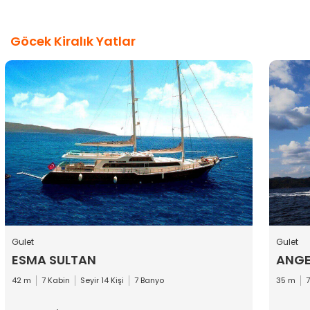
Göcek Kiralık Yatlar
Gulet
Gulet
ESMA SULTAN
ANGE
42 m
7 Kabin
Seyir 14 Kişi
7 Banyo
35 m
7