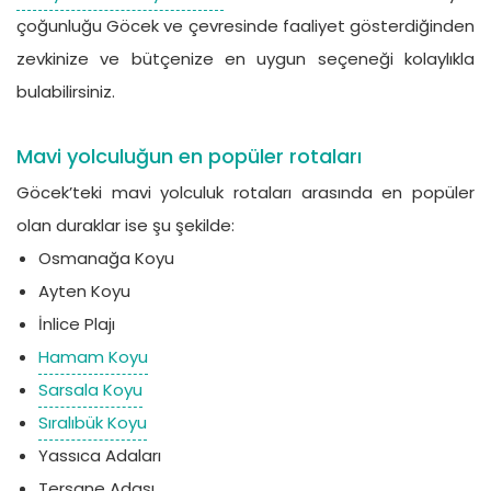
çoğunluğu Göcek ve çevresinde faaliyet gösterdiğinden
zevkinize ve bütçenize en uygun seçeneği kolaylıkla
bulabilirsiniz.
Mavi yolculuğun en popüler rotaları
Göcek’teki mavi yolculuk rotaları arasında en popüler
olan duraklar ise şu şekilde:
Osmanağa Koyu
Ayten Koyu
İnlice Plajı
Hamam Koyu
Sarsala Koyu
Sıralıbük Koyu
Yassıca Adaları
Tersane Adası