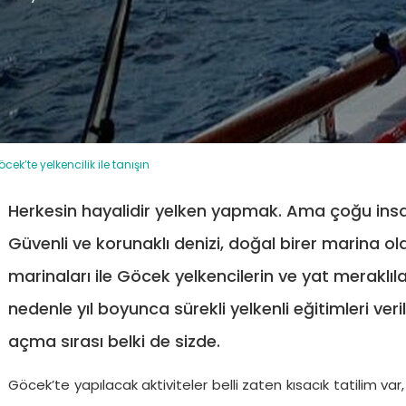
Kaş
Haftalık Kiralık Yatlar
TÜMÜ
cek’te yelkencilik ile tanışın
ESMA SULTAN
ANGELO 2
P
M
Gulet
42 m
Gulet
35 m
Herkesin hayalidir yelken yapmak. Ama çoğu insa
€ 5.750
€ 3.750
Gu
/ Gün
/ Gün
€
Güvenli ve korunaklı denizi, doğal birer marina ol
marinaları ile Göcek yelkencilerin ve yat meraklıl
Göcek Tüm Yatlar
nedenle yıl boyunca sürekli yelkenli eğitimleri veri
açma sırası belki de sizde.
Göcek’te yapılacak aktiviteler belli zaten kısacık tatilim var