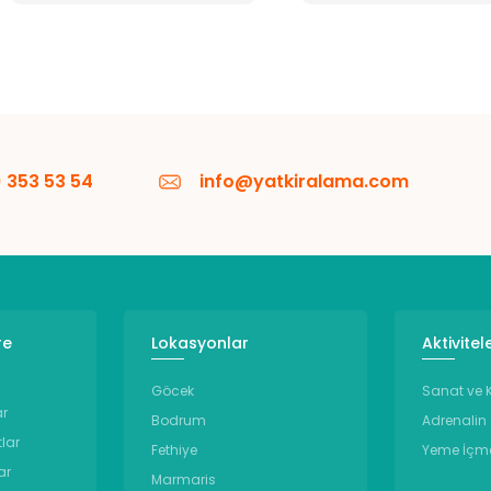
 353 53 54
info@yatkiralama.com
re
Lokasyonlar
Aktivitel
Göcek
Sanat ve K
ar
Bodrum
Adrenalin
tlar
Fethiye
Yeme İçm
ar
Marmaris