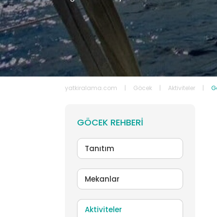
Kaş
TÜM KIRALIK YATLAR
yatkiralama.com
|
Göcek
|
Aktiviteler
|
Gö
GÖCEK REHBERI
Tanıtım
Mekanlar
Aktiviteler