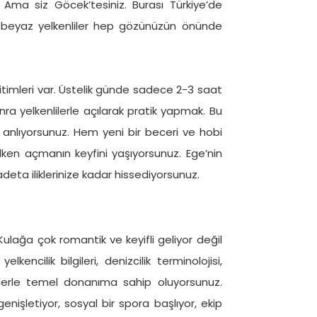
Ama siz Göcek’tesiniz. Burası Türkiye’de
en beyaz yelkenliler hep gözünüzün önünde
timleri var. Üstelik günde sadece 2-3 saat
nra yelkenlilerle açılarak pratik yapmak. Bu
 anlıyorsunuz. Hem yeni bir beceri ve hobi
en açmanın keyfini yaşıyorsunuz. Ege’nin
deta iliklerinize kadar hissediyorsunuz.
Kulağa çok romantik ve keyifli geliyor değil
kencilik bilgileri, denizcilik terminolojisi,
rslerle temel donanıma sahip oluyorsunuz.
enişletiyor, sosyal bir spora başlıyor, ekip