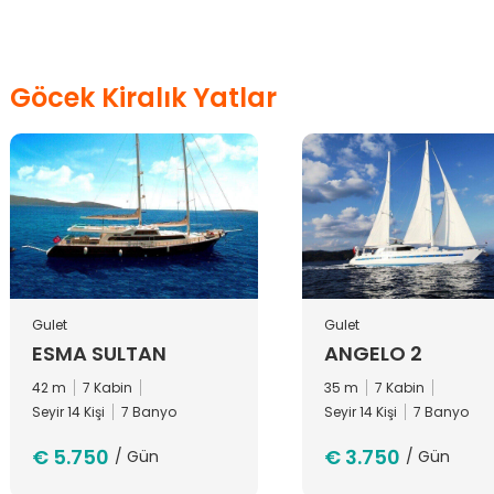
Göcek Kiralık Yatlar
Gulet
Gulet
ESMA SULTAN
ANGELO 2
42 m
7 Kabin
35 m
7 Kabin
Seyir 14 Kişi
7 Banyo
Seyir 14 Kişi
7 Banyo
€ 5.750
€ 3.750
/ Gün
/ Gün