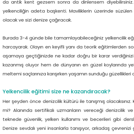
da antik kent gezsem sonra da dinlensem diyebilirsiniz. 
yelkenciliğin adeta başkenti. Maviliklerin üzerinde süzül
olacak ve sizi denize çağıracak.
Burada 3-4 günde bile tamamlayabileceğiniz yelkencilik eği
harcayarak. Olayın en keyifli yanı da teorik eğitimlerden so
aşamaya geçtiğinizde ne kadar doğru bir karar verdiğinizi
kazanmış oluyor hem de dünyanın en güzel koylarında yelk
meltemi saçlarınıza karışırken yaşamın sunduğu güzellikleri a
Yelkencilik eğitimi size ne kazandıracak?
Her şeyden önce denizcilik kültürü ile tanışmış olacaksınız. 
mi? Alanında sertifikalı uzmanların vereceği denizcilik ve yel
teknede güvenlik, yelken kullanımı ve becerileri gibi de
Denize sevdalı yeni insanlarla tanışıyor, arkadaş çevrenizi g