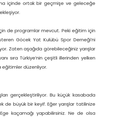
şma içinde ortak bir geçmişe ve geleceğe
kleşiyor.
r için de programlar mevcut. Peki eğitim için
gösteren Göcek Yat Kulübü Spor Derneği’ni
liyor. Zaten aşağıda görebileceğiniz yarışlar
nı sıra Türkiye’nin çeşitli illerinden yelken
a eğitimler düzenliyor.
ışları gerçekleştiriliyor. Bu küçük kasabada
 de büyük bir keyif. Eğer yarışlar tatilinize
 Ege kaçamağı yapabilirsiniz. Ne de olsa