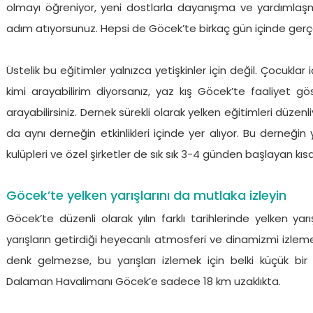
olmayı öğreniyor, yeni dostlarla dayanışma ve yardımla
adım atıyorsunuz. Hepsi de Göcek’te birkaç gün içinde gerçe
Üstelik bu eğitimler yalnızca yetişkinler için değil. Çocukla
kimi arayabilirim diyorsanız, yaz kış Göcek’te faaliyet 
arayabilirsiniz. Dernek sürekli olarak yelken eğitimleri düzen
da aynı derneğin etkinlikleri içinde yer alıyor. Bu derneğin ya
kulüpleri ve özel şirketler de sık sık 3-4 günden başlayan kıs
Göcek’te yelken yarışlarını da mutlaka izleyin
Göcek’te düzenli olarak yılın farklı tarihlerinde yelken yar
yarışların getirdiği heyecanlı atmosferi ve dinamizmi izlemek
denk gelmezse, bu yarışları izlemek için belki küçük bir
Dalaman Havalimanı Göcek’e sadece 18 km uzaklıkta.