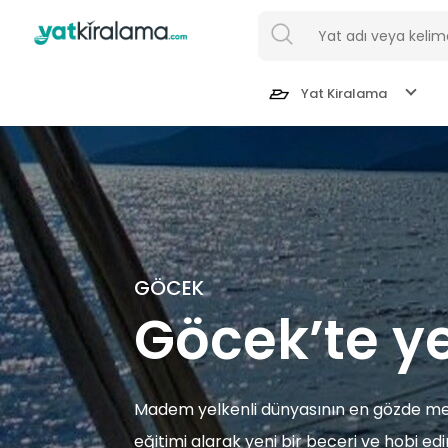
Yat Kiralama
Göcek
Bodrum
GÖCEK
Göcek’te yel
Fethiye
Marmaris
Madem yelkenli dünyasının en gözde mer
İstanbul
eğitimi alarak yeni bir beceri ve hobi ed