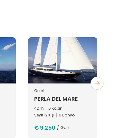
Gulet
Gulet
PERLA DEL MARE
BILIZ
42 m
6 Kabin
24 m
4 K
Seyir 12 Kişi
6 Banyo
4 Banyo
€ 9.250
€ 2.250
/ Gün