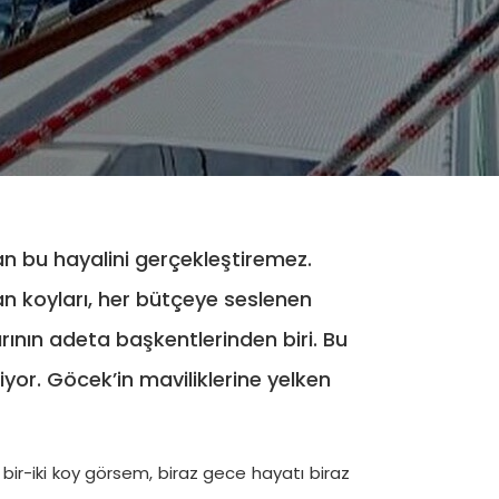
TÜMÜ
ERLA DEL
BILIZ
ARE
Gulet
24 m
n bu hayalini gerçekleştiremez.
let
42 m
€ 2.250
/ Gün
 9.250
/ Gün
an koyları, her bütçeye seslenen
arının adeta başkentlerinden biri. Bu
liyor. Göcek’in maviliklerine yelken
, bir-iki koy görsem, biraz gece hayatı biraz