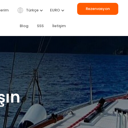
Rezervasyon
lerim
Türkçe
EURO
Blog
SSS
İletişim
TÜMÜ
şın
ERLA DEL
BILIZ
ARE
Gulet
24 m
let
42 m
€ 2.250
/ Gün
 9.250
/ Gün