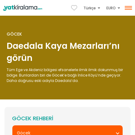
EURO
Türkçe
GÖCEK
Daedala Kaya Mezarları’nı
görün
Tüm Ege ve Akdeniz bölgesi efsanelerle ilmik ilmik dokunmuş bir
bölge. Bunlardan biri de Göcek’e bağlı İnlice Köyü’nde geçiyor.
Daha doğrusu eski adıyla Daedala’da.
GÖCEK REHBERI
Göcek