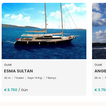
Gulet
Gulet
ESMA SULTAN
ANGE
42 m
7 Kabin
Seyir 14 Kişi
7 Banyo
35 m
7
€ 5.750
/ Gün
€ 3.75