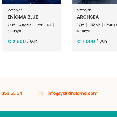
Motoryat
Motoryat
ENIGMA BLUE
ARCHSEA
27 m
4 Kabin
Seyir 8 Kişi
32 m
5 Kabin
Seyir 9 K
4 Banyo
5 Banyo
€ 2.500
€ 7.000
/ Gün
/ Gün
 353 53 54
info@yatkiralama.com