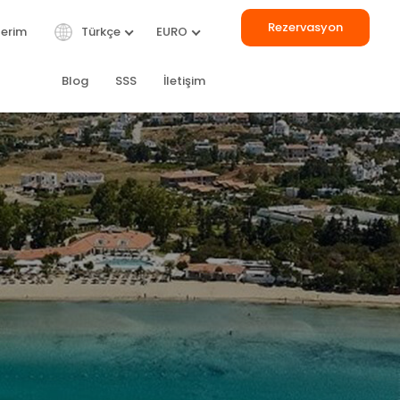
Rezervasyon
lerim
Türkçe
EURO
Blog
SSS
İletişim
TÜMÜ
ERLA DEL
BILIZ
ARE
Gulet
24 m
let
42 m
€ 2.250
/ Gün
 9.250
/ Gün