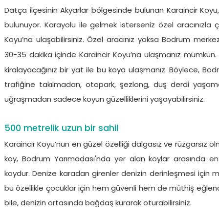
Datça ilçesinin Akyarlar bölgesinde bulunan Karaincir Koy
bulunuyor. Karayolu ile gelmek isterseniz özel aracınızla ç
Koyu’na ulaşabilirsiniz. Özel aracınız yoksa Bodrum merke
30-35 dakika içinde Karaincir Koyu’na ulaşmanız mümkün. 
kiralayacağınız bir yat ile bu koya ulaşmanız. Böylece, B
trafiğine takılmadan, otopark, şezlong, duş derdi yaşamad
uğraşmadan sadece koyun güzelliklerini yaşayabilirsiniz.
500 metrelik uzun bir sahil
Karaincir Koyu’nun en güzel özelliği dalgasız ve rüzgarsız ol
koy, Bodrum Yarımadası'nda yer alan koylar arasında en
koydur. Denize karadan girenler denizin derinleşmesi için
bu özellikle çocuklar için hem güvenli hem de müthiş eğlence
bile, denizin ortasında bağdaş kurarak oturabilirsiniz.