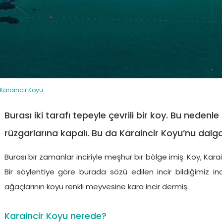
Kaş
Haftalık Kiralık Yatlar
TÜMÜ
Karaincir Koyu
ESMA SULTAN
ANGELO 2
P
M
Gulet
42 m
Gulet
35 m
Burası iki tarafı tepeyle çevrili bir koy. Bu nedenle
€ 5.750
€ 3.750
Gu
/ Gün
/ Gün
€
rüzgarlarına kapalı. Bu da Karaincir Koyu’nu dalg
Göcek Tüm Yatlar
Burası bir zamanlar inciriyle meşhur bir bölge imiş. Koy, Kara
Bir söylentiye göre burada sözü edilen incir bildiğimiz in
ağaçlarının koyu renkli meyvesine kara incir dermiş.
Karaincir Koyu nerede?