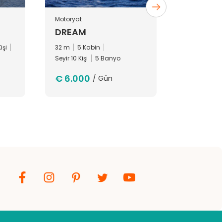
Motoryat
Motoryat
DREAM
EVOLUT
işi
32 m
5 Kabin
32 m
4 Ka
Seyir 10 Kişi
5 Banyo
4 Banyo
€ 6.000
€ 8.050
/ Gün