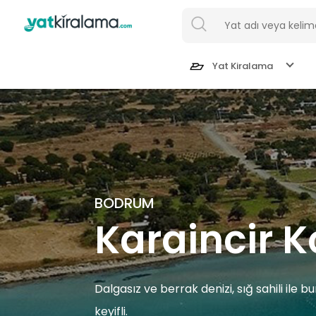
Yat Kiralama
Göcek
Bodrum
BODRUM
Karaincir 
Fethiye
Marmaris
Dalgasız ve berrak denizi, sığ sahili il
İstanbul
keyifli.