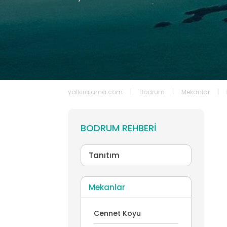
Kaş
TÜM KIRALIK YATLAR
yatkiralama.com
|
Bodrum
|
Mekanlar
|
BODRUM REHBERI
Tanıtım
Mekanlar
Cennet Koyu