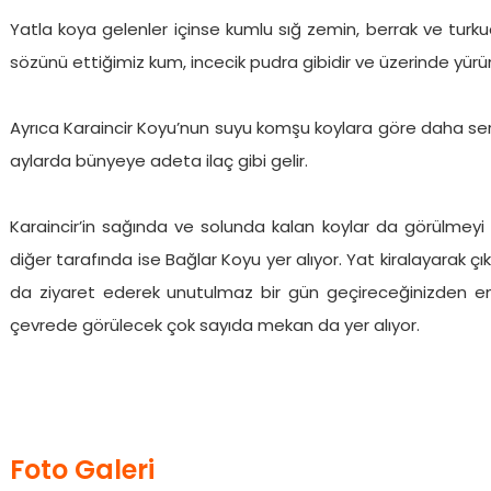
Yatla koya gelenler içinse kumlu sığ zemin, berrak ve turku
sözünü ettiğimiz kum, incecik pudra gibidir ve üzerinde yürü
Ayrıca Karaincir Koyu’nun suyu komşu koylara göre daha serind
aylarda bünyeye adeta ilaç gibi gelir.
Karaincir’in sağında ve solunda kalan koylar da görülmeyi
diğer tarafında ise Bağlar Koyu yer alıyor. Yat kiralayarak çı
da ziyaret ederek unutulmaz bir gün geçireceğinizden emi
çevrede görülecek çok sayıda mekan da yer alıyor.
Foto Galeri