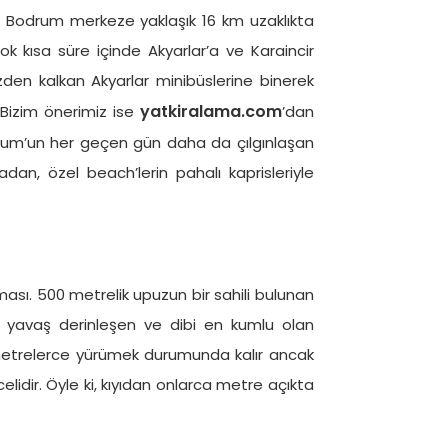
u, Bodrum merkeze yaklaşık 16 km uzaklıkta
ok kısa süre içinde Akyarlar’a ve Karaincir
zden kalkan Akyarlar minibüslerine binerek
yatkiralama.com
Bizim önerimiz ise
’dan
odrum’un her geçen gün daha da çılgınlaşan
an, özel beach’lerin pahalı kaprisleriyle
ması. 500 metrelik upuzun bir sahili bulunan
 yavaş derinleşen ve dibi en kumlu olan
 metrelerce yürümek durumunda kalır ancak
lidir. Öyle ki, kıyıdan onlarca metre açıkta