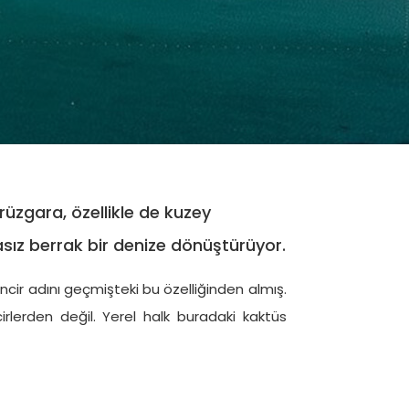
TÜMÜ
ERLA DEL
BILIZ
ARE
Gulet
24 m
 rüzgara, özellikle de kuzey
let
42 m
€ 2.250
/ Gün
 9.250
/ Gün
asız berrak bir denize dönüştürüyor.
incir adını geçmişteki bu özelliğinden almış.
cirlerden değil. Yerel halk buradaki kaktüs