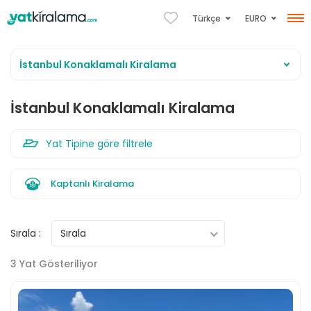
EURO
Türkçe
İstanbul Konaklamalı Kiralama
İstanbul Konaklamalı Kiralama
Motoryat
Kaptanlı Kiralama
Gulet
Katamaran
Sırala :
Sırala
Yelkenli
3 Yat Gösteriliyor